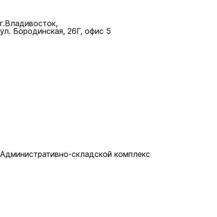
mail@bastion25.ru
г.Владивосток,
ул. Бородинская, 26Г, офис 5
8 (902) 480-19-19
Административно-складской комплекс