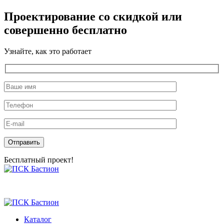
Проектирование со скидкой или
совершенно бесплатно
Узнайте, как это работает
Оставьте это поле пустым.
Бесплатный проект!
Skip
to
the
content
Каталог