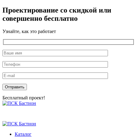
Проектирование со скидкой или
совершенно бесплатно
Узнайте, как это работает
Оставьте это поле пустым.
Бесплатный проект!
Skip
to
the
content
Каталог