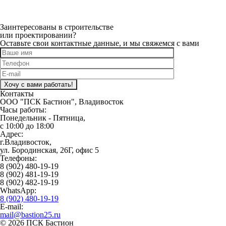
Заинтересованы в строительстве
или проектировании?
Оставьте свои контактные данные, и мы свяжемся с вами
Оставьте это поле пустым.
Контакты
ООО "ПСК Бастион", Владивосток
Часы работы:
Понедельник - Пятница,
с 10:00 до 18:00
Адрес:
г.Владивосток,
ул. Бородинская, 26Г, офис 5
Телефоны:
8 (902) 480-19-19
8 (902) 481-19-19
8 (902) 482-19-19
WhatsApp:
8 (902) 480-19-19
E-mail:
mail@bastion25.ru
© 2026 ПСК Бастион