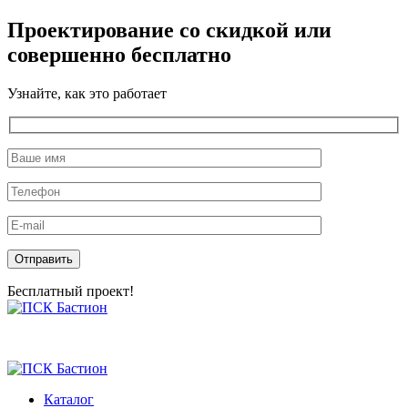
Проектирование со скидкой или
совершенно бесплатно
Узнайте, как это работает
Оставьте это поле пустым.
Бесплатный проект!
Skip
to
the
content
Каталог