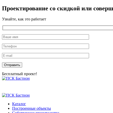
Проектирование со скидкой или соверш
Узнайте, как это работает
Оставьте это поле пустым.
Бесплатный проект!
Skip
to
the
content
Каталог
Построенные объекты
Собственное производство