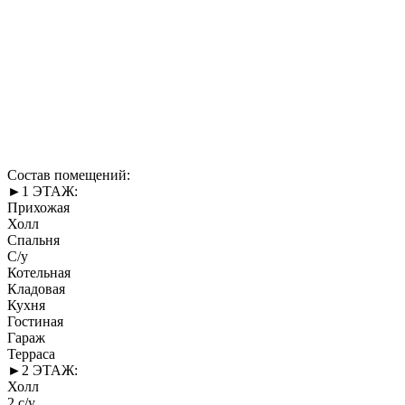
Состав помещений:
►1 ЭТАЖ:
Прихожая
Холл
Спальня
С/у
Котельная
Кладовая
Кухня
Гостиная
Гараж
Терраса
►2 ЭТАЖ:
Холл
2 с/у