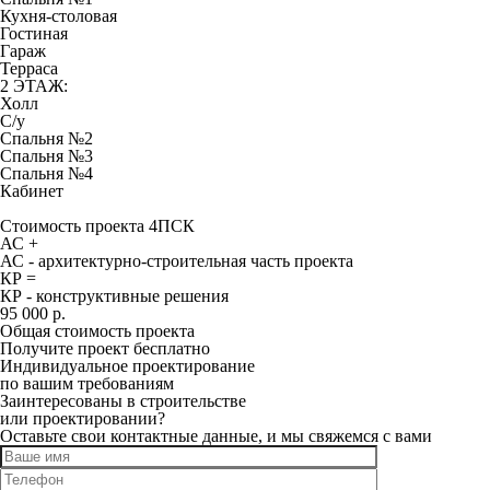
Кухня-столовая
Гостиная
Гараж
Терраса
2 ЭТАЖ:
Холл
С/у
Спальня №2
Спальня №3
Спальня №4
Кабинет
Стоимость проекта 4ПСК
АС +
АС - архитектурно-строительная часть проекта
КР =
КР - конструктивные решения
95 000 р.
Общая стоимость проекта
Получите проект бесплатно
Индивидуальное проектирование
по вашим требованиям
Заинтересованы в строительстве
или проектировании?
Оставьте свои контактные данные, и мы свяжемся с вами
Оставьте это поле пустым.