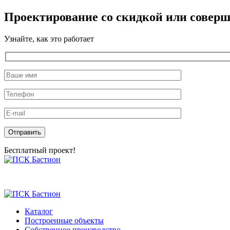
Проектирование со скидкой или соверш
Узнайте, как это работает
Оставьте это поле пустым.
Бесплатный проект!
Skip
to
the
content
Каталог
Построенные объекты
Собственное производство