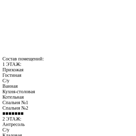
Состав помещений:
1 ЭТАЖ:
Прихожая
Гостиная
С/у
Ванная
Кухня-столовая
Котельная
Спальня №1
Спальня №2
■■■■■■■
2 ЭТАЖ:
Антресоль
С/у
Кладовая