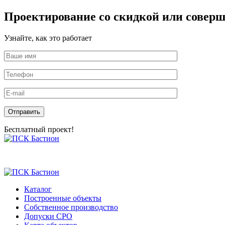
Проектирование со скидкой или соверш
Узнайте, как это работает
Оставьте это поле пустым.
Бесплатный проект!
Skip
to
the
content
Каталог
Построенные объекты
Собственное производство
Допуски СРО