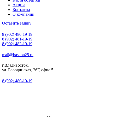
Карта объектов
Акции
Контакты
О компании
Оставить заявку
8 (902) 480-19-19
8 (902) 481-19-19
8 (902) 482-19-19
mail@bastion25.ru
г.Владивосток,
ул. Бородинская, 26Г, офис 5
8 (902) 480-19-19