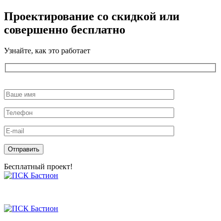
Проектирование со скидкой или
совершенно бесплатно
Узнайте, как это работает
Оставьте
это
поле
пустым.
Бесплатный проект!
Skip
to
the
content