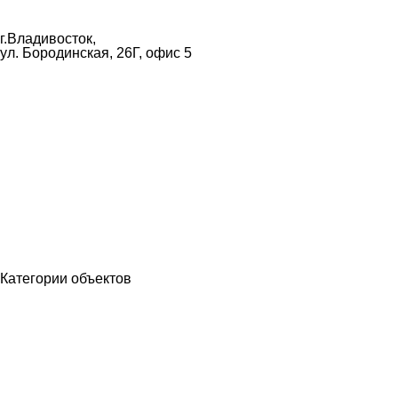
mail@bastion25.ru
г.Владивосток,
ул. Бородинская, 26Г, офис 5
8 (902) 480-19-19
Категории объектов