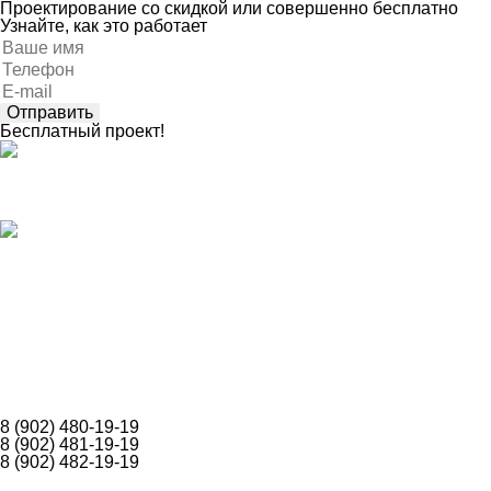
Проектирование со скидкой или совершенно бесплатно
Узнайте, как это работает
Оставьте
это
поле
пустым.
Бесплатный проект!
Каталог
Построенные объекты
Собственное производство
Допуски СРО
Карта объектов
Акции
Контакты
О компании
Оставить заявку
8 (902) 480-19-19
8 (902) 481-19-19
8 (902) 482-19-19