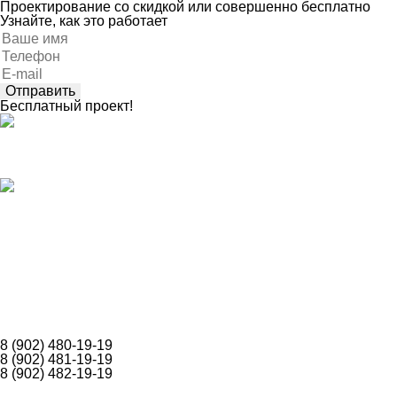
Проектирование со скидкой или совершенно бесплатно
Узнайте, как это работает
Оставьте
это
поле
пустым.
Бесплатный проект!
Каталог
Построенные объекты
Собственное производство
Допуски СРО
Карта объектов
Акции
Контакты
О компании
Оставить заявку
8 (902) 480-19-19
8 (902) 481-19-19
8 (902) 482-19-19