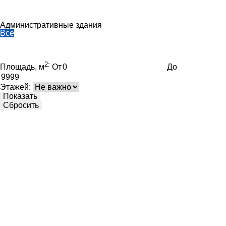
Торговые объекты
Административные здания
Все
Построено
Спроектировано
Фильтры
2:
Площадь, м
От
До
Этажей:
Показать
Сбросить