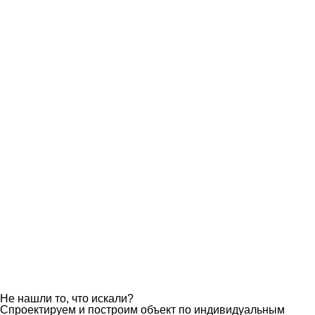
Пожарное депо
Площадь:
2
700 м
Этажей:
1
Сроки строительства:
8 месяцев
Подробнее об объекте
Загрузить ещё
Не нашли то, что искали?
Спроектируем и построим объект по индивидуальным