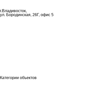
mail@bastion25.ru
г.Владивосток,
ул. Бородинская, 26Г, офис 5
8 (902) 480-19-19
Категории объектов