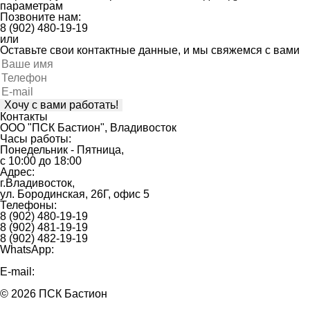
параметрам
Позвоните нам:
8 (902) 480-19-19
или
Оставьте свои контактные данные, и мы свяжемся с вами
Оставьте
это
поле
пустым.
Контакты
ООО "ПСК Бастион", Владивосток
Часы работы:
Понедельник - Пятница,
с 10:00 до 18:00
Адрес:
г.Владивосток,
ул. Бородинская, 26Г, офис 5
Телефоны:
8 (902) 480-19-19
8 (902) 481-19-19
8 (902) 482-19-19
WhatsApp:
8 (902) 480-19-19
E-mail:
mail@bastion25.ru
© 2026 ПСК Бастион
Политика конфиденциальности