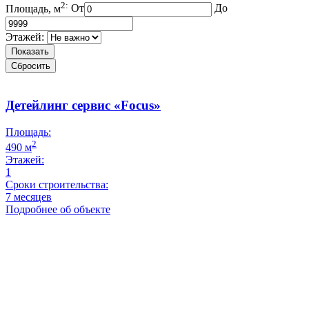
2:
Площадь, м
От
До
Этажей:
Показать
Сбросить
Детейлинг сервис «Focus»
Площадь:
2
490 м
Этажей:
1
Сроки строительства:
7 месяцев
Подробнее об объекте