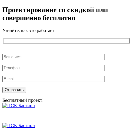
Проектирование со скидкой или
совершенно бесплатно
Узнайте, как это работает
Оставьте
это
поле
пустым.
Бесплатный проект!
Skip
to
the
content