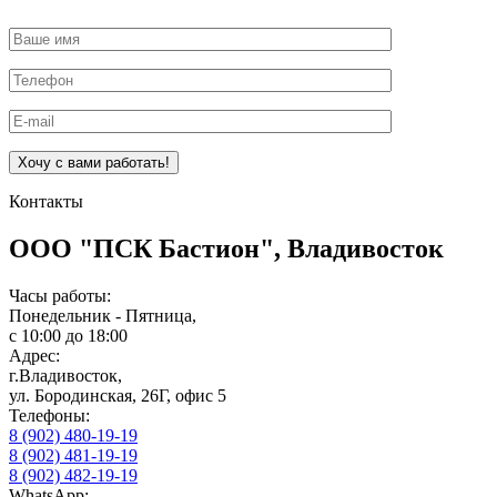
Оставьте
это
поле
пустым.
Контакты
ООО "ПСК Бастион", Владивосток
Часы работы:
Понедельник - Пятница,
с 10:00 до 18:00
Адрес:
г.Владивосток,
ул. Бородинская, 26Г, офис 5
Телефоны:
8 (902) 480-19-19
8 (902) 481-19-19
8 (902) 482-19-19
WhatsApp: