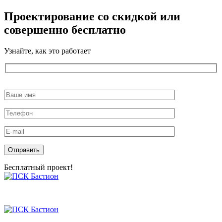
Проектирование со скидкой или
совершенно бесплатно
Узнайте, как это работает
Оставьте
это
поле
пустым.
Бесплатный проект!
Skip
to
the
content