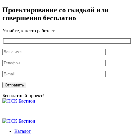
Проектирование со скидкой или
совершенно бесплатно
Узнайте, как это работает
Оставьте это поле пустым.
Бесплатный проект!
Skip
to
the
content
Каталог