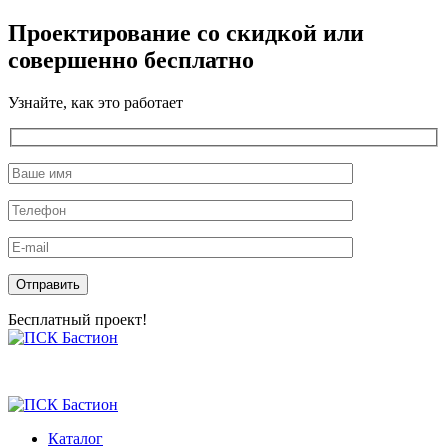
Проектирование со скидкой или
совершенно бесплатно
Узнайте, как это работает
Оставьте это поле пустым.
Бесплатный проект!
Skip
to
the
content
Каталог