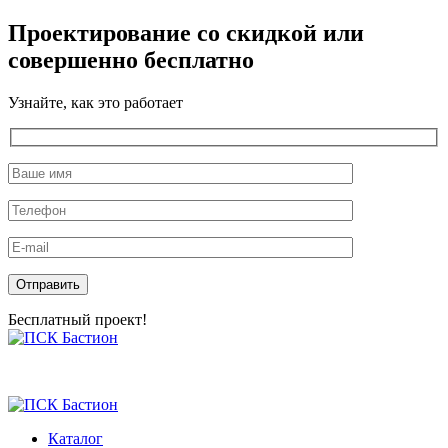
Проектирование со скидкой или
совершенно бесплатно
Узнайте, как это работает
Оставьте это поле пустым.
Бесплатный проект!
Skip
to
the
content
Каталог