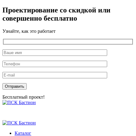
Проектирование со скидкой или
совершенно бесплатно
Узнайте, как это работает
Оставьте это поле пустым.
Бесплатный проект!
Skip
to
the
content
Каталог