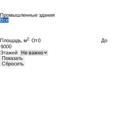
Торговые объекты
Промышленные здания
Все
Построено
Спроектировано
Фильтры
2:
Площадь, м
От
До
Этажей:
Показать
Сбросить