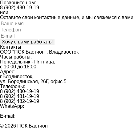
Позвоните нам:
8 (902) 480-19-19
или
Оставьте свои контактные данные, и мы свяжемся с вами
Оставьте
это
поле
пустым.
Контакты
ООО "ПСК Бастион", Владивосток
Часы работы:
Понедельник - Пятница,
с 10:00 до 18:00
Адрес:
г.Владивосток,
ул. Бородинская, 26Г, офис 5
Телефоны:
8 (902) 480-19-19
8 (902) 481-19-19
8 (902) 482-19-19
WhatsApp:
8 (902) 480-19-19
E-mail:
mail@bastion25.ru
© 2026 ПСК Бастион
Политика конфиденциальности
Пользовательское соглашение