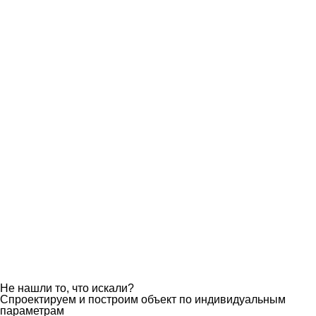
Вертолетный ангар
Площадь:
2
600 м
Этажей:
1
Сроки строительства:
45 дней
Подробнее об объекте
Не нашли то, что искали?
Спроектируем и построим объект по индивидуальным
параметрам