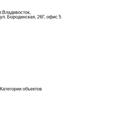
mail@bastion25.ru
г.Владивосток,
ул. Бородинская, 26Г, офис 5
8 (902) 480-19-19
Категории объектов