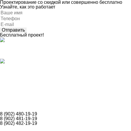
Проектирование со скидкой или совершенно бесплатно
Узнайте, как это работает
Оставьте
это
поле
пустым.
Бесплатный проект!
Каталог
Построенные объекты
Собственное производство
Допуски СРО
Карта объектов
Акции
Контакты
О компании
Оставить заявку
8 (902) 480-19-19
8 (902) 481-19-19
8 (902) 482-19-19