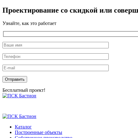
Проектирование со скидкой или соверш
Узнайте, как это работает
Оставьте это поле пустым.
Бесплатный проект!
Skip
to
the
content
Каталог
Построенные объекты
Собственное производство