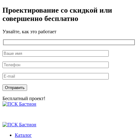
Проектирование со скидкой или
совершенно бесплатно
Узнайте, как это работает
Оставьте это поле пустым.
Бесплатный проект!
Skip
to
the
content
Каталог